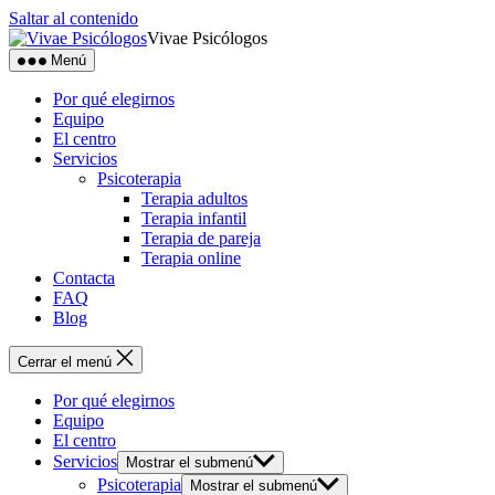
Saltar al contenido
Vivae Psicólogos
Menú
Por qué elegirnos
Equipo
El centro
Servicios
Psicoterapia
Terapia adultos
Terapia infantil
Terapia de pareja
Terapia online
Contacta
FAQ
Blog
Cerrar el menú
Por qué elegirnos
Equipo
El centro
Servicios
Mostrar el submenú
Psicoterapia
Mostrar el submenú