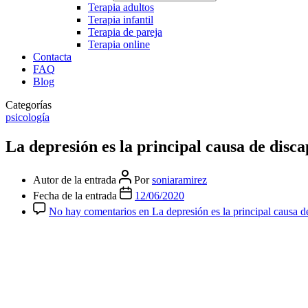
Terapia adultos
Terapia infantil
Terapia de pareja
Terapia online
Contacta
FAQ
Blog
Categorías
psicología
La depresión es la principal causa de disc
Autor de la entrada
Por
soniaramirez
Fecha de la entrada
12/06/2020
No hay comentarios
en La depresión es la principal causa d