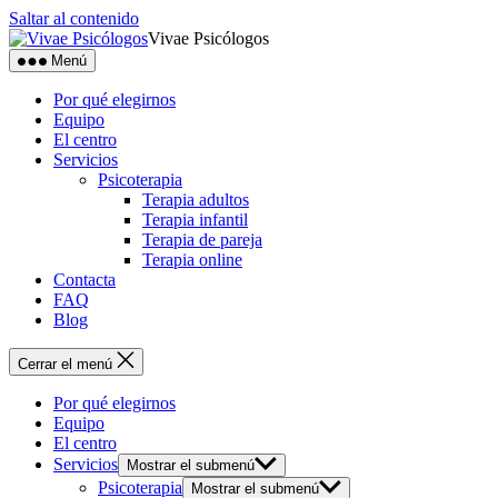
Saltar al contenido
Vivae Psicólogos
Menú
Por qué elegirnos
Equipo
El centro
Servicios
Psicoterapia
Terapia adultos
Terapia infantil
Terapia de pareja
Terapia online
Contacta
FAQ
Blog
Cerrar el menú
Por qué elegirnos
Equipo
El centro
Servicios
Mostrar el submenú
Psicoterapia
Mostrar el submenú