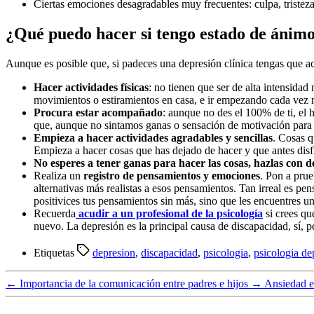
Ciertas emociones desagradables muy frecuentes: culpa, tristeza, 
¿Qué puedo hacer si tengo estado de ánim
Aunque es posible que, si padeces una depresión clínica tengas que ac
Hacer actividades físicas
: no tienen que ser de alta intensida
movimientos o estiramientos en casa, e ir empezando cada vez má
Procura estar acompañado
: aunque no des el 100% de ti, el
que, aunque no sintamos ganas o sensación de motivación para 
Empieza a hacer actividades agradables y sencillas
. Cosas q
Empieza a hacer cosas que has dejado de hacer y que antes disfr
No esperes a tener ganas para hacer las cosas, hazlas con 
Realiza un
registro de pensamientos y emociones
. Pon a prue
alternativas más realistas a esos pensamientos. Tan irreal es 
positivices tus pensamientos sin más, sino que les encuentres u
Recuerda
acudir a un profesional de la psicología
si crees qu
nuevo. La depresión es la principal causa de discapacidad, sí, p
Etiquetas
depresion
,
discapacidad
,
psicologia
,
psicologia de
←
Importancia de la comunicación entre padres e hijos
→
Ansiedad e