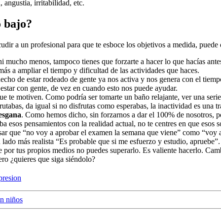
angustia, irritabilidad, etc.
o bajo?
udir a un profesional para que te esboce los objetivos a medida, puede 
d ni mucho menos, tampoco tienes que forzarte a hacer lo que hacías ant
s a ampliar el tiempo y dificultad de las actividades que haces.
 hecho de estar rodeado de gente ya nos activa y nos genera con el tiem
estar con gente, de vez en cuando esto nos puede ayudar.
ue te motiven. Como podría ser tomarte un baño relajante, ver una serie,
utabas, da igual si no disfrutas como esperabas, la inactividad es una 
desgana
. Como hemos dicho, sin forzarnos a dar el 100% de nosotros, pe
ba esos pensamientos con la realidad actual, no te centres en que esos s
pensar que “no voy a aprobar el examen la semana que viene” como “voy 
n lado más realista “Es probable que si me esfuerzo y estudio, apruebe”.
e por tus propios medios no puedes superarlo. Es valiente hacerlo. Cambi
ero ¿quieres que siga siéndolo?
presion
n niños