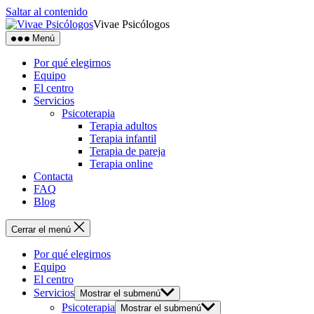
Saltar al contenido
Vivae Psicólogos
Menú
Por qué elegirnos
Equipo
El centro
Servicios
Psicoterapia
Terapia adultos
Terapia infantil
Terapia de pareja
Terapia online
Contacta
FAQ
Blog
Cerrar el menú
Por qué elegirnos
Equipo
El centro
Servicios
Mostrar el submenú
Psicoterapia
Mostrar el submenú