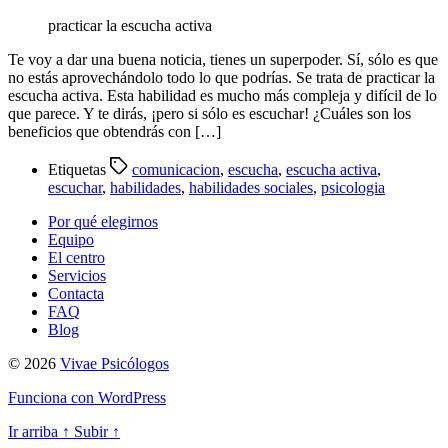
practicar la escucha activa
Te voy a dar una buena noticia, tienes un superpoder. Sí, sólo es que
no estás aprovechándolo todo lo que podrías. Se trata de practicar la
escucha activa. Esta habilidad es mucho más compleja y difícil de lo
que parece. Y te dirás, ¡pero si sólo es escuchar! ¿Cuáles son los
beneficios que obtendrás con […]
Etiquetas
comunicacion
,
escucha
,
escucha activa
,
escuchar
,
habilidades
,
habilidades sociales
,
psicologia
Por qué elegirnos
Equipo
El centro
Servicios
Contacta
FAQ
Blog
© 2026
Vivae Psicólogos
Funciona con WordPress
Ir arriba
↑
Subir
↑