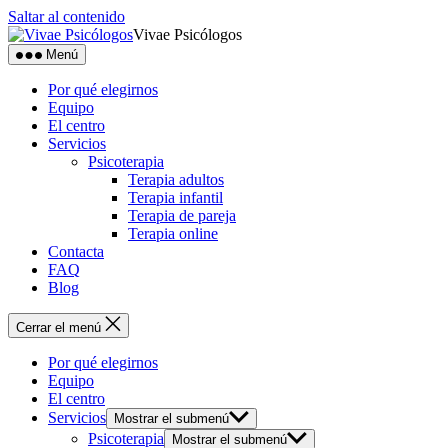
Saltar al contenido
Vivae Psicólogos
Menú
Por qué elegirnos
Equipo
El centro
Servicios
Psicoterapia
Terapia adultos
Terapia infantil
Terapia de pareja
Terapia online
Contacta
FAQ
Blog
Cerrar el menú
Por qué elegirnos
Equipo
El centro
Servicios
Mostrar el submenú
Psicoterapia
Mostrar el submenú