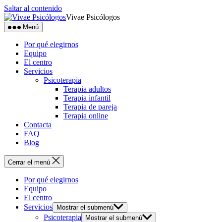
Saltar al contenido
Vivae Psicólogos
Menú
Por qué elegirnos
Equipo
El centro
Servicios
Psicoterapia
Terapia adultos
Terapia infantil
Terapia de pareja
Terapia online
Contacta
FAQ
Blog
Cerrar el menú
Por qué elegirnos
Equipo
El centro
Servicios
Mostrar el submenú
Psicoterapia
Mostrar el submenú