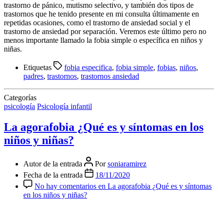
trastorno de pánico, mutismo selectivo, y también dos tipos de
trastornos que he tenido presente en mi consulta últimamente en
repetidas ocasiones, como el trastorno de ansiedad social y el
trastorno de ansiedad por separación. Veremos este último pero no
menos importante llamado la fobia simple o específica en niños y
niñas.
Etiquetas
fobia especifica
,
fobia simple
,
fobias
,
niños
,
padres
,
trastornos
,
trastornos ansiedad
Categorías
psicología
Psicología infantil
La agorafobia ¿Qué es y síntomas en los
niños y niñas?
Autor de la entrada
Por
soniaramirez
Fecha de la entrada
18/11/2020
No hay comentarios
en La agorafobia ¿Qué es y síntomas
en los niños y niñas?