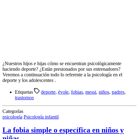
¿Nuestros hijos e hijas cómo se encuentran psicológicamente
haciendo deporte? ¿Están presionados por sus entrenadores?
Veremos a continuación todo lo referente a la psicología en el
deporte y los adolescentes .
Etiquetas
deporte
,
évole
,
fobias
,
messi
,
niños
,
padres
,
trastornos
Categorías
psicología
Psicología infantil
La fobia simple o específica en niños y
niñas