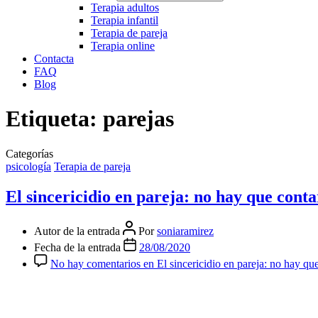
Terapia adultos
Terapia infantil
Terapia de pareja
Terapia online
Contacta
FAQ
Blog
Etiqueta:
parejas
Categorías
psicología
Terapia de pareja
El sincericidio en pareja: no hay que conta
Autor de la entrada
Por
soniaramirez
Fecha de la entrada
28/08/2020
No hay comentarios
en El sincericidio en pareja: no hay qu