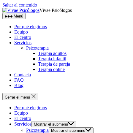
Saltar al contenido
Vivae Psicólogos
Menú
Por qué elegirnos
Equipo
El centro
Servicios
Psicoterapia
Terapia adultos
Terapia infantil
Terapia de pareja
Terapia online
Contacta
FAQ
Blog
Cerrar el menú
Por qué elegirnos
Equipo
El centro
Servicios
Mostrar el submenú
Psicoterapia
Mostrar el submenú