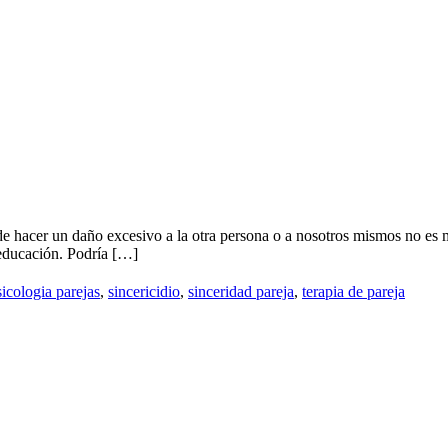
 de hacer un daño excesivo a la otra persona o a nosotros mismos no es 
 educación. Podría […]
sicologia parejas
,
sincericidio
,
sinceridad pareja
,
terapia de pareja