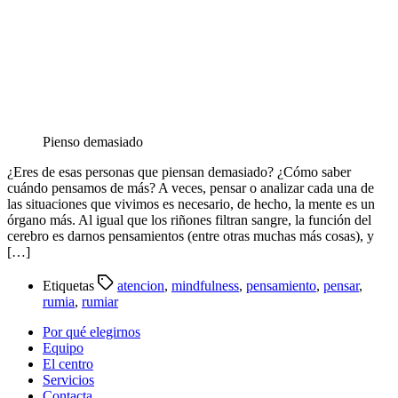
Pienso demasiado
¿Eres de esas personas que piensan demasiado? ¿Cómo saber
cuándo pensamos de más? A veces, pensar o analizar cada una de
las situaciones que vivimos es necesario, de hecho, la mente es un
órgano más. Al igual que los riñones filtran sangre, la función del
cerebro es darnos pensamientos (entre otras muchas más cosas), y
[…]
Etiquetas
atencion
,
mindfulness
,
pensamiento
,
pensar
,
rumia
,
rumiar
Por qué elegirnos
Equipo
El centro
Servicios
Contacta