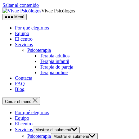
Saltar al contenido
Vivae Psicólogos
Menú
Por qué elegirnos
Equipo
El centro
Servicios
Psicoterapia
Terapia adultos
Terapia infantil
Terapia de pareja
Terapia online
Contacta
FAQ
Blog
Cerrar el menú
Por qué elegirnos
Equipo
El centro
Servicios
Mostrar el submenú
Psicoterapia
Mostrar el submenú