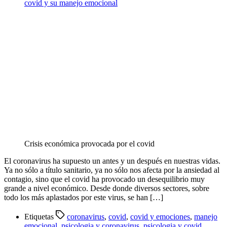
covid y su manejo emocional
Crisis económica provocada por el covid
El coronavirus ha supuesto un antes y un después en nuestras vidas.
Ya no sólo a título sanitario, ya no sólo nos afecta por la ansiedad al
contagio, sino que el covid ha provocado un desequilibrio muy
grande a nivel económico. Desde donde diversos sectores, sobre
todo los más aplastados por este virus, se han […]
Etiquetas
coronavirus
,
covid
,
covid y emociones
,
manejo
emocional
,
psicologia y coronavirus
,
psicologia y covid