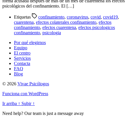
forma acusada después de más de un mes de cuarentena los efectos
psicológicos del confinamiento. El […]
Etiquetas
confinamiento
,
coronavirus
,
covid
,
covid19
,
cuarentena
,
efectos colaterales confinamiento
,
efectos
confinamiento
,
efectos cuarentena
,
efectos psicologicos
confinamiento
,
psicologia
Por qué elegirnos
Equipo
El centro
Servicios
Contacta
FAQ
Blog
© 2026
Vivae Psicólogos
Funciona con WordPress
Ir arriba
↑
Subir
↑
Need help? Our team is just a message away