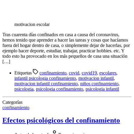
motivacion escolar
Tras cuarenta días confinados en casa a causa del coronavirus,
hemos tenido que aprender a hacer las tareas y cosas que hacíamos
fuera del hogar dentro de casa, o simplemente dejar de hacerlas, por
ejemplo hacer deporte, estudiar, trabajar, practicar hobbies. etc. Y
todo esto ha provocado en los más pequeños de casa una situación
[…]
Etiquetas
confinamiento
,
covid
,
covid19
,
escolares
,
infantil psicologia confinamiento
,
motivacion infantil
,
motivacion infantil confinamiento
,
niños confinamiento
,
psicologia
,
psicologia confinamiento
,
psicologia infantil
Categorías
confinamiento
Efectos psicológicos del confinamiento