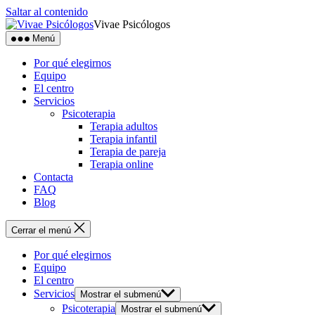
Saltar al contenido
Vivae Psicólogos
Menú
Por qué elegirnos
Equipo
El centro
Servicios
Psicoterapia
Terapia adultos
Terapia infantil
Terapia de pareja
Terapia online
Contacta
FAQ
Blog
Cerrar el menú
Por qué elegirnos
Equipo
El centro
Servicios
Mostrar el submenú
Psicoterapia
Mostrar el submenú