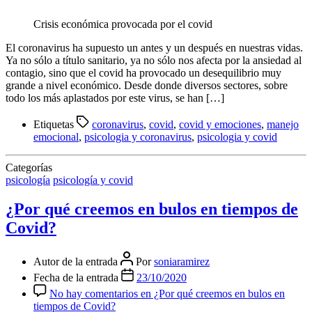
Crisis económica provocada por el covid
El coronavirus ha supuesto un antes y un después en nuestras vidas.
Ya no sólo a título sanitario, ya no sólo nos afecta por la ansiedad al
contagio, sino que el covid ha provocado un desequilibrio muy
grande a nivel económico. Desde donde diversos sectores, sobre
todo los más aplastados por este virus, se han […]
Etiquetas
coronavirus
,
covid
,
covid y emociones
,
manejo
emocional
,
psicologia y coronavirus
,
psicologia y covid
Categorías
psicología
psicología y covid
¿Por qué creemos en bulos en tiempos de
Covid?
Autor de la entrada
Por
soniaramirez
Fecha de la entrada
23/10/2020
No hay comentarios
en ¿Por qué creemos en bulos en
tiempos de Covid?