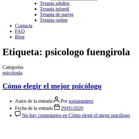
Terapia adultos
Terapia infantil
Terapia de pareja
Terapia online
Contacta
FAQ
Blog
Etiqueta:
psicologo fuengirola
Categorías
psicología
Cómo elegir el mejor psicólogo
Autor de la entrada
Por
soniaramirez
Fecha de la entrada
29/05/2020
No hay comentarios
en Cómo elegir el mejor psicólogo