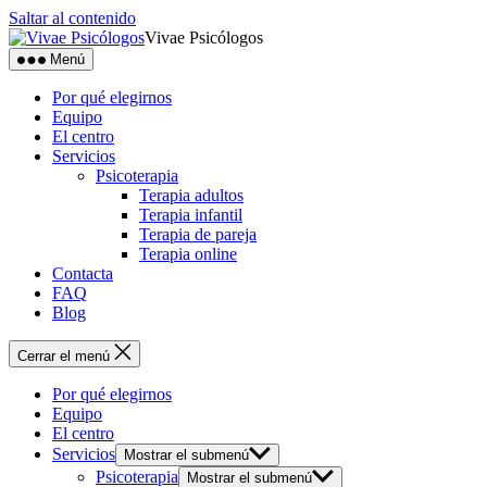
Saltar al contenido
Vivae Psicólogos
Menú
Por qué elegirnos
Equipo
El centro
Servicios
Psicoterapia
Terapia adultos
Terapia infantil
Terapia de pareja
Terapia online
Contacta
FAQ
Blog
Cerrar el menú
Por qué elegirnos
Equipo
El centro
Servicios
Mostrar el submenú
Psicoterapia
Mostrar el submenú