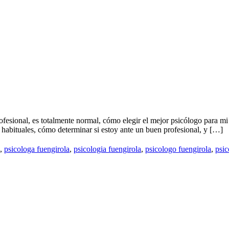
fesional, es totalmente normal, cómo elegir el mejor psicólogo para m
s habituales, cómo determinar si estoy ante un buen profesional, y […]
,
psicologa fuengirola
,
psicologia fuengirola
,
psicologo fuengirola
,
psic