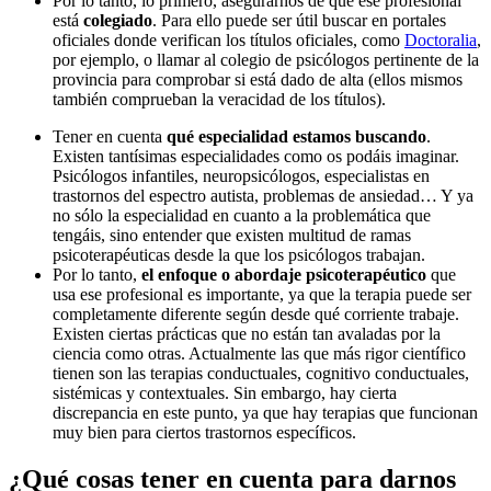
Por lo tanto, lo primero, asegurarnos de que ese profesional
está
colegiado
. Para ello puede ser útil buscar en portales
oficiales donde verifican los títulos oficiales, como
Doctoralia
,
por ejemplo, o llamar al colegio de psicólogos pertinente de la
provincia para comprobar si está dado de alta (ellos mismos
también comprueban la veracidad de los títulos).
Tener en cuenta
qué especialidad estamos buscando
.
Existen tantísimas especialidades como os podáis imaginar.
Psicólogos infantiles, neuropsicólogos, especialistas en
trastornos del espectro autista, problemas de ansiedad… Y ya
no sólo la especialidad en cuanto a la problemática que
tengáis, sino entender que existen multitud de ramas
psicoterapéuticas desde la que los psicólogos trabajan.
Por lo tanto,
el enfoque o abordaje psicoterapéutico
que
usa ese profesional es importante, ya que la terapia puede ser
completamente diferente según desde qué corriente trabaje.
Existen ciertas prácticas que no están tan avaladas por la
ciencia como otras. Actualmente las que más rigor científico
tienen son las terapias conductuales, cognitivo conductuales,
sistémicas y contextuales. Sin embargo, hay cierta
discrepancia en este punto, ya que hay terapias que funcionan
muy bien para ciertos trastornos específicos.
¿Qué cosas tener en cuenta para darnos