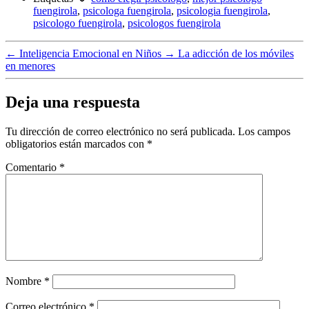
fuengirola
,
psicologa fuengirola
,
psicologia fuengirola
,
psicologo fuengirola
,
psicologos fuengirola
←
Inteligencia Emocional en Niños
→
La adicción de los móviles
en menores
Deja una respuesta
Tu dirección de correo electrónico no será publicada.
Los campos
obligatorios están marcados con
*
Comentario
*
Nombre
*
Correo electrónico
*