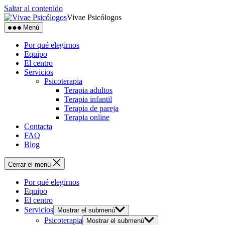
Saltar al contenido
Vivae Psicólogos
Menú
Por qué elegirnos
Equipo
El centro
Servicios
Psicoterapia
Terapia adultos
Terapia infantil
Terapia de pareja
Terapia online
Contacta
FAQ
Blog
Cerrar el menú
Por qué elegirnos
Equipo
El centro
Servicios
Mostrar el submenú
Psicoterapia
Mostrar el submenú