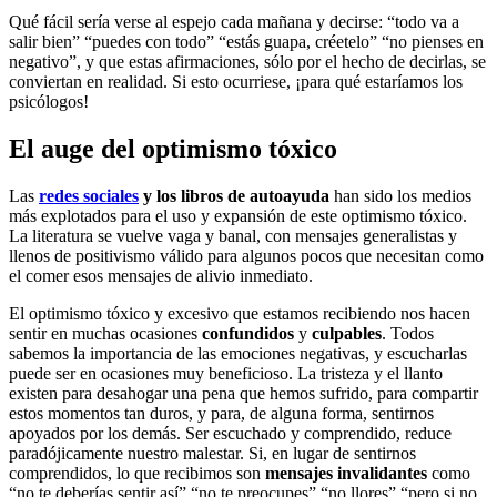
Qué fácil sería verse al espejo cada mañana y decirse: “todo va a
salir bien” “puedes con todo” “estás guapa, créetelo” “no pienses en
negativo”, y que estas afirmaciones, sólo por el hecho de decirlas, se
conviertan en realidad. Si esto ocurriese, ¡para qué estaríamos los
psicólogos!
El auge del optimismo tóxico
Las
redes sociales
y los libros de autoayuda
han sido los medios
más explotados para el uso y expansión de este optimismo tóxico.
La literatura se vuelve vaga y banal, con mensajes generalistas y
llenos de positivismo válido para algunos pocos que necesitan como
el comer esos mensajes de alivio inmediato.
El optimismo tóxico y excesivo que estamos recibiendo nos hacen
sentir en muchas ocasiones
confundidos
y
culpables
. Todos
sabemos la importancia de las emociones negativas, y escucharlas
puede ser en ocasiones muy beneficioso. La tristeza y el llanto
existen para desahogar una pena que hemos sufrido, para compartir
estos momentos tan duros, y para, de alguna forma, sentirnos
apoyados por los demás. Ser escuchado y comprendido, reduce
paradójicamente nuestro malestar. Si, en lugar de sentirnos
comprendidos, lo que recibimos son
mensajes invalidantes
como
“no te deberías sentir así” “no te preocupes” “no llores” “pero si no