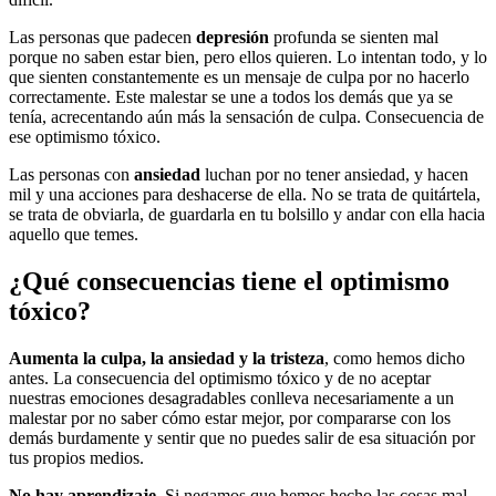
Las personas que padecen
depresión
profunda se sienten mal
porque no saben estar bien, pero ellos quieren. Lo intentan todo, y lo
que sienten constantemente es un mensaje de culpa por no hacerlo
correctamente. Este malestar se une a todos los demás que ya se
tenía, acrecentando aún más la sensación de culpa. Consecuencia de
ese optimismo tóxico.
Las personas con
ansiedad
luchan por no tener ansiedad, y hacen
mil y una acciones para deshacerse de ella. No se trata de quitártela,
se trata de obviarla, de guardarla en tu bolsillo y andar con ella hacia
aquello que temes.
¿Qué consecuencias tiene el optimismo
tóxico?
Aumenta la culpa, la ansiedad y la tristeza
, como hemos dicho
antes. La consecuencia del optimismo tóxico y de no aceptar
nuestras emociones desagradables conlleva necesariamente a un
malestar por no saber cómo estar mejor, por compararse con los
demás burdamente y sentir que no puedes salir de esa situación por
tus propios medios.
No hay aprendizaje
. Si negamos que hemos hecho las cosas mal,