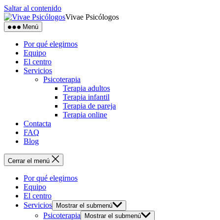
Saltar al contenido
Vivae Psicólogos
Menú
Por qué elegirnos
Equipo
El centro
Servicios
Psicoterapia
Terapia adultos
Terapia infantil
Terapia de pareja
Terapia online
Contacta
FAQ
Blog
Cerrar el menú
Por qué elegirnos
Equipo
El centro
Servicios
Mostrar el submenú
Psicoterapia
Mostrar el submenú