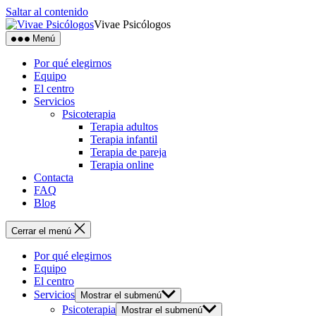
Saltar al contenido
Vivae Psicólogos
Menú
Por qué elegirnos
Equipo
El centro
Servicios
Psicoterapia
Terapia adultos
Terapia infantil
Terapia de pareja
Terapia online
Contacta
FAQ
Blog
Cerrar el menú
Por qué elegirnos
Equipo
El centro
Servicios
Mostrar el submenú
Psicoterapia
Mostrar el submenú