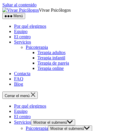
Saltar al contenido
Vivae Psicólogos
Menú
Por qué elegirnos
Equipo
El centro
Servicios
Psicoterapia
Terapia adultos
Terapia infantil
Terapia de pareja
Terapia online
Contacta
FAQ
Blog
Cerrar el menú
Por qué elegirnos
Equipo
El centro
Servicios
Mostrar el submenú
Psicoterapia
Mostrar el submenú