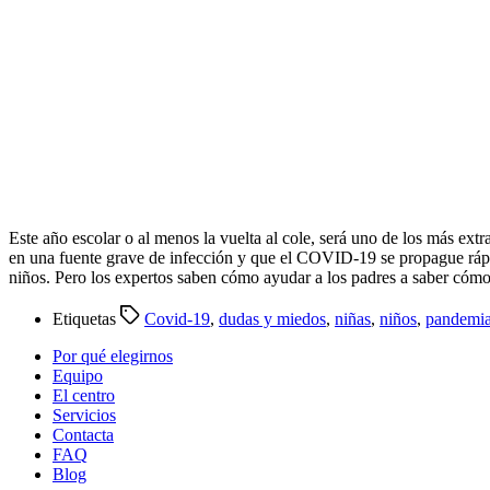
Este año escolar o al menos la vuelta al cole, será uno de los más ext
en una fuente grave de infección y que el COVID-19 se propague rápid
niños. Pero los expertos saben cómo ayudar a los padres a saber cómo l
Etiquetas
Covid-19
,
dudas y miedos
,
niñas
,
niños
,
pandemi
Por qué elegirnos
Equipo
El centro
Servicios
Contacta
FAQ
Blog