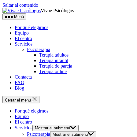
Saltar al contenido
Vivae Psicólogos
Menú
Por qué elegirnos
Equipo
El centro
Servicios
Psicoterapia
Terapia adultos
Terapia infantil
Terapia de pareja
Terapia online
Contacta
FAQ
Blog
Cerrar el menú
Por qué elegirnos
Equipo
El centro
Servicios
Mostrar el submenú
Psicoterapia
Mostrar el submenú