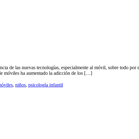
ia de las nuevas tecnologías, especialmente al móvil, sobre todo por el
 de móviles ha aumentado la adicción de los […]
óviles
,
niños
,
psicología infantil