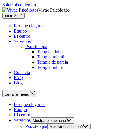
Saltar al contenido
Vivae Psicólogos
Menú
Por qué elegirnos
Equipo
El centro
Servicios
Psicoterapia
Terapia adultos
Terapia infantil
Terapia de pareja
Terapia online
Contacta
FAQ
Blog
Cerrar el menú
Por qué elegirnos
Equipo
El centro
Servicios
Mostrar el submenú
Psicoterapia
Mostrar el submenú