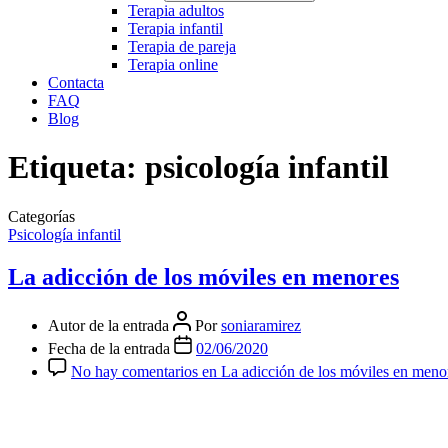
Terapia adultos
Terapia infantil
Terapia de pareja
Terapia online
Contacta
FAQ
Blog
Etiqueta:
psicología infantil
Categorías
Psicología infantil
La adicción de los móviles en menores
Autor de la entrada
Por
soniaramirez
Fecha de la entrada
02/06/2020
No hay comentarios
en La adicción de los móviles en meno