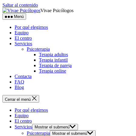
Saltar al contenido
Vivae Psicólogos
Menú
Por qué elegirnos
Equipo
El centro
Servicios
Psicoterapia
Terapia adultos
Terapia infantil
Terapia de pareja
Terapia online
Contacta
FAQ
Blog
Cerrar el menú
Por qué elegirnos
Equipo
El centro
Servicios
Mostrar el submenú
Psicoterapia
Mostrar el submenú