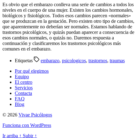
Es obvio que el embarazo conlleva una serie de cambios a todos los
niveles en el cuerpo de una mujer. Existen los cambios hormonales,
biológicos y fisiológicos. Todos esos cambios parecen «normales»
que se produzcan en la gestación. Pero existen otro tipo de cambios,
que aparentemente no deberían ser normales. Estamos hablando de
trastornos psicológicos, y quizás puedan aparecer a consecuencia de
esos cambios normales, o quizás no. Daremos respuesta a
continuación y clasificaremos los trastornos psicológicos más
comunes en el embarazo.
Etiquetas
embarazo
,
psicologicos
,
trastornos
,
traumas
Por qué elegirnos
Equipo
El centro
Servicios
Contacta
FAQ
Blog
© 2026
Vivae Psicólogos
Funciona con WordPress
Ir arriba
↑
Subir
↑