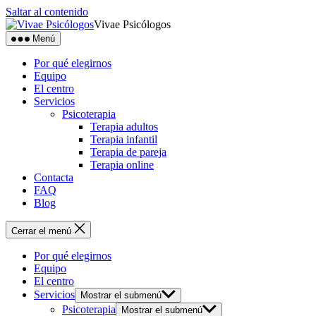
Saltar al contenido
Vivae Psicólogos
Menú
Por qué elegirnos
Equipo
El centro
Servicios
Psicoterapia
Terapia adultos
Terapia infantil
Terapia de pareja
Terapia online
Contacta
FAQ
Blog
Cerrar el menú
Por qué elegirnos
Equipo
El centro
Servicios
Mostrar el submenú
Psicoterapia
Mostrar el submenú