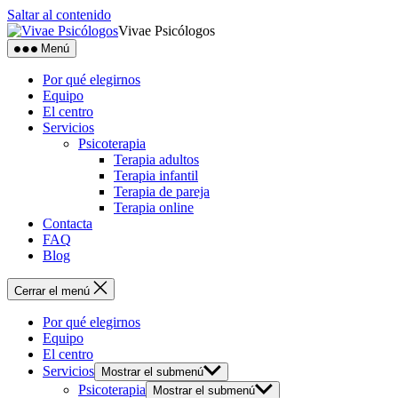
Saltar al contenido
Vivae Psicólogos
Menú
Por qué elegirnos
Equipo
El centro
Servicios
Psicoterapia
Terapia adultos
Terapia infantil
Terapia de pareja
Terapia online
Contacta
FAQ
Blog
Cerrar el menú
Por qué elegirnos
Equipo
El centro
Servicios
Mostrar el submenú
Psicoterapia
Mostrar el submenú