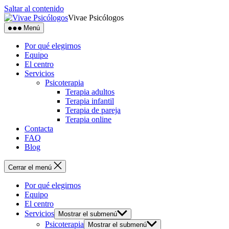
Saltar al contenido
Vivae Psicólogos
Menú
Por qué elegirnos
Equipo
El centro
Servicios
Psicoterapia
Terapia adultos
Terapia infantil
Terapia de pareja
Terapia online
Contacta
FAQ
Blog
Cerrar el menú
Por qué elegirnos
Equipo
El centro
Servicios
Mostrar el submenú
Psicoterapia
Mostrar el submenú