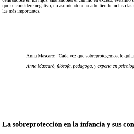
centrándose en los hijos: allanándoles el camino en exceso, evitando s
que se considere negativo, no asumiendo o no admitiendo incluso las c
las más importantes.
Anna Mascaró: “Cada vez que sobreprotegemos, le quitam
Anna Mascaró, filósofa, pedagoga, y experta en psicolo
La sobreprotección en la infancia y sus co