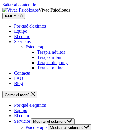
Saltar al contenido
Vivae Psicólogos
Menú
Por qué elegirnos
Equipo
El centro
Servicios
Psicoterapia
Terapia adultos
Terapia infantil
Terapia de pareja
Terapia online
Contacta
FAQ
Blog
Cerrar el menú
Por qué elegirnos
Equipo
El centro
Servicios
Mostrar el submenú
Psicoterapia
Mostrar el submenú