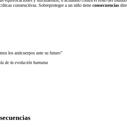
us equivocaciones y sufrimientos; o actuando contra el resto del mundo:
ríticas constructivas. Sobreproteger a un niño tiene
consecuencias
dir
os los anticuerpos ante su futuro”
gía de la evolución humana
nsecuencias