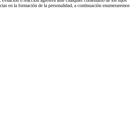
 evitación o reacción agresiva ante cualquier comentario de los hijos
ectas en la formación de la personalidad, a continuación enumeraremos