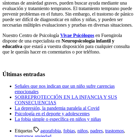
síntomas de ansiedad graves, pueden buscar ayuda mediante una
evaluación y tratamiento tempranos. El tratamiento temprano puede
prevenir problemas en el futuro. Sin embargo, el trastorno de pánico
puede ser difícil de diagnosticar en niños y niñas, y pueden ser
necesarias múltiples evaluaciones y pruebas en diversas situaciones.
Nuestro Centro de Psicología
Vivae Psicólogos
en Fuengirola
dispone de una especialista en
Neuropsicología infantil y
educativa
que estará a vuestra disposición para cualquier consulta
que le queráis hacer en comentarios o por teléfono.
Últimas entradas
Señales que nos indican que un niño sufre carencias
emocionales
SOBREPROTECCIÓN EN LA INFANCIA Y SUS
CONSECUENCIAS
La depresión, la pandemia paralela al Covid
Psicología en el deporte y adolescentes
La fobia simple o específica en niños y niñas
Etiquetas
agorafobia
,
fobias
,
niños
,
padres
,
trastornos
,
trastornos ansiedad