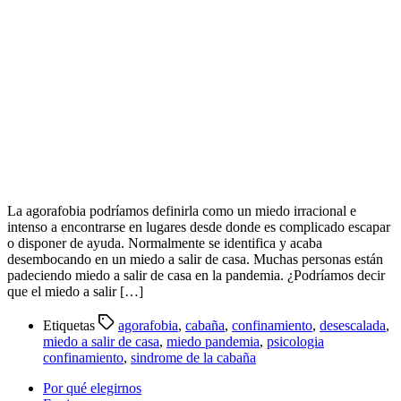
La agorafobia podríamos definirla como un miedo irracional e
intenso a encontrarse en lugares desde donde es complicado escapar
o disponer de ayuda. Normalmente se identifica y acaba
desembocando en un miedo a salir de casa. Muchas personas están
padeciendo miedo a salir de casa en la pandemia. ¿Podríamos decir
que el miedo a salir […]
Etiquetas
agorafobia
,
cabaña
,
confinamiento
,
desescalada
,
miedo a salir de casa
,
miedo pandemia
,
psicologia
confinamiento
,
sindrome de la cabaña
Por qué elegirnos