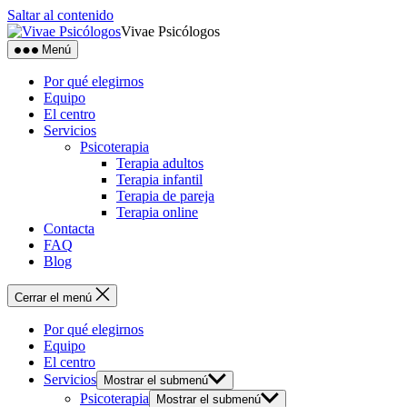
Saltar al contenido
Vivae Psicólogos
Menú
Por qué elegirnos
Equipo
El centro
Servicios
Psicoterapia
Terapia adultos
Terapia infantil
Terapia de pareja
Terapia online
Contacta
FAQ
Blog
Cerrar el menú
Por qué elegirnos
Equipo
El centro
Servicios
Mostrar el submenú
Psicoterapia
Mostrar el submenú