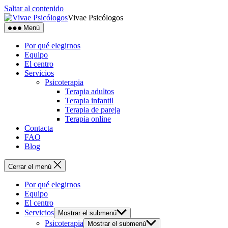
Saltar al contenido
Vivae Psicólogos
Menú
Por qué elegirnos
Equipo
El centro
Servicios
Psicoterapia
Terapia adultos
Terapia infantil
Terapia de pareja
Terapia online
Contacta
FAQ
Blog
Cerrar el menú
Por qué elegirnos
Equipo
El centro
Servicios
Mostrar el submenú
Psicoterapia
Mostrar el submenú