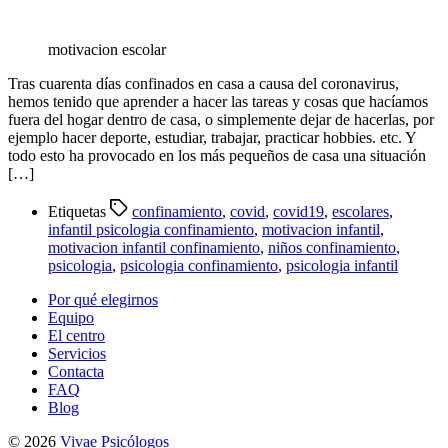
motivacion escolar
Tras cuarenta días confinados en casa a causa del coronavirus,
hemos tenido que aprender a hacer las tareas y cosas que hacíamos
fuera del hogar dentro de casa, o simplemente dejar de hacerlas, por
ejemplo hacer deporte, estudiar, trabajar, practicar hobbies. etc. Y
todo esto ha provocado en los más pequeños de casa una situación
[…]
Etiquetas
confinamiento
,
covid
,
covid19
,
escolares
,
infantil psicologia confinamiento
,
motivacion infantil
,
motivacion infantil confinamiento
,
niños confinamiento
,
psicologia
,
psicologia confinamiento
,
psicologia infantil
Por qué elegirnos
Equipo
El centro
Servicios
Contacta
FAQ
Blog
© 2026
Vivae Psicólogos