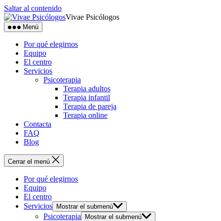
Saltar al contenido
Vivae Psicólogos
Menú
Por qué elegirnos
Equipo
El centro
Servicios
Psicoterapia
Terapia adultos
Terapia infantil
Terapia de pareja
Terapia online
Contacta
FAQ
Blog
Cerrar el menú
Por qué elegirnos
Equipo
El centro
Servicios
Mostrar el submenú
Psicoterapia
Mostrar el submenú