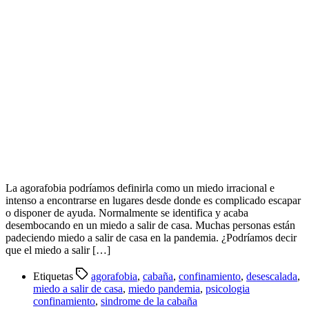
La agorafobia podríamos definirla como un miedo irracional e
intenso a encontrarse en lugares desde donde es complicado escapar
o disponer de ayuda. Normalmente se identifica y acaba
desembocando en un miedo a salir de casa. Muchas personas están
padeciendo miedo a salir de casa en la pandemia. ¿Podríamos decir
que el miedo a salir […]
Etiquetas
agorafobia
,
cabaña
,
confinamiento
,
desescalada
,
miedo a salir de casa
,
miedo pandemia
,
psicologia
confinamiento
,
sindrome de la cabaña