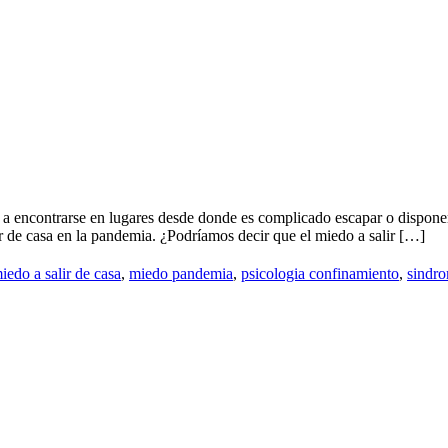
o a encontrarse en lugares desde donde es complicado escapar o dispo
r de casa en la pandemia. ¿Podríamos decir que el miedo a salir […]
iedo a salir de casa
,
miedo pandemia
,
psicologia confinamiento
,
sindro