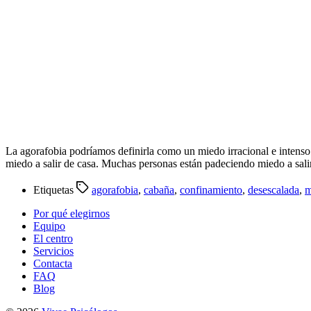
La agorafobia podríamos definirla como un miedo irracional e intens
miedo a salir de casa. Muchas personas están padeciendo miedo a sali
Etiquetas
agorafobia
,
cabaña
,
confinamiento
,
desescalada
,
m
Por qué elegirnos
Equipo
El centro
Servicios
Contacta
FAQ
Blog