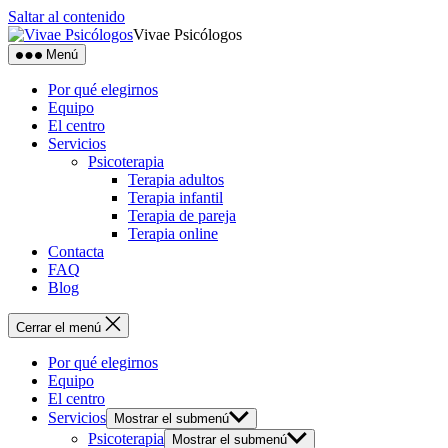
Saltar al contenido
Vivae Psicólogos
Menú
Por qué elegirnos
Equipo
El centro
Servicios
Psicoterapia
Terapia adultos
Terapia infantil
Terapia de pareja
Terapia online
Contacta
FAQ
Blog
Cerrar el menú
Por qué elegirnos
Equipo
El centro
Servicios
Mostrar el submenú
Psicoterapia
Mostrar el submenú