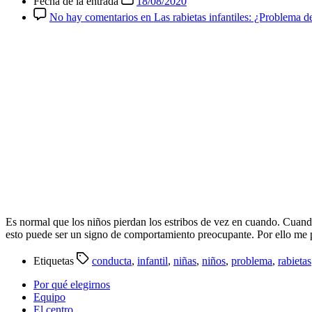
Fecha de la entrada
18/08/2020
No hay comentarios
en Las rabietas infantiles: ¿Problema 
Es normal que los niños pierdan los estribos de vez en cuando. Cuando q
esto puede ser un signo de comportamiento preocupante. Por ello me 
Etiquetas
conducta
,
infantil
,
niñas
,
niños
,
problema
,
rabietas
Por qué elegirnos
Equipo
El centro