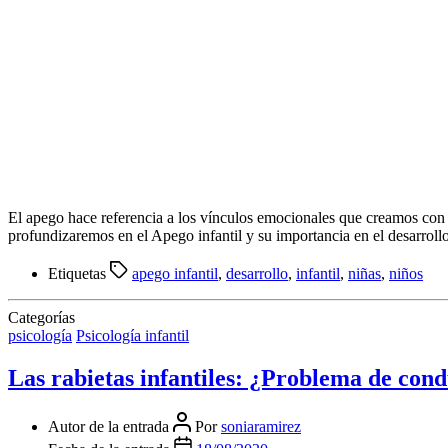
El apego hace referencia a los vínculos emocionales que creamos con o
profundizaremos en el Apego infantil y su importancia en el desarrollo
Etiquetas
apego infantil
,
desarrollo
,
infantil
,
niñas
,
niños
Categorías
psicología
Psicología infantil
Las rabietas infantiles: ¿Problema de con
Autor de la entrada
Por
soniaramirez