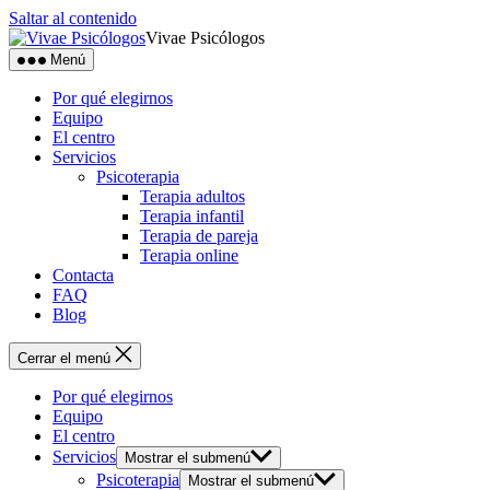
Saltar al contenido
Vivae Psicólogos
Menú
Por qué elegirnos
Equipo
El centro
Servicios
Psicoterapia
Terapia adultos
Terapia infantil
Terapia de pareja
Terapia online
Contacta
FAQ
Blog
Cerrar el menú
Por qué elegirnos
Equipo
El centro
Servicios
Mostrar el submenú
Psicoterapia
Mostrar el submenú