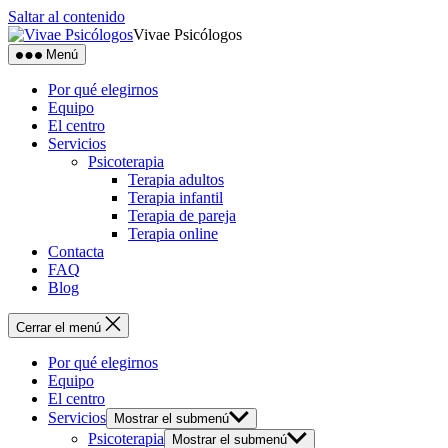
Saltar al contenido
Vivae Psicólogos
Menú
Por qué elegirnos
Equipo
El centro
Servicios
Psicoterapia
Terapia adultos
Terapia infantil
Terapia de pareja
Terapia online
Contacta
FAQ
Blog
Cerrar el menú
Por qué elegirnos
Equipo
El centro
Servicios
Mostrar el submenú
Psicoterapia
Mostrar el submenú