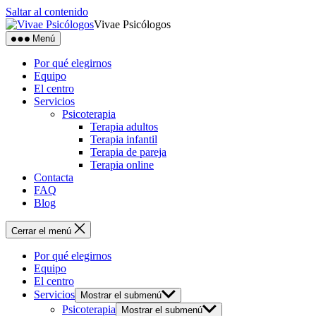
Saltar al contenido
Vivae Psicólogos
Menú
Por qué elegirnos
Equipo
El centro
Servicios
Psicoterapia
Terapia adultos
Terapia infantil
Terapia de pareja
Terapia online
Contacta
FAQ
Blog
Cerrar el menú
Por qué elegirnos
Equipo
El centro
Servicios
Mostrar el submenú
Psicoterapia
Mostrar el submenú