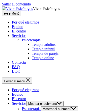
Saltar al contenido
Vivae Psicólogos
Menú
Por qué elegirnos
Equipo
El centro
Servicios
Psicoterapia
Terapia adultos
Terapia infantil
Terapia de pareja
Terapia online
Contacta
FAQ
Blog
Cerrar el menú
Por qué elegirnos
Equipo
El centro
Servicios
Mostrar el submenú
Psicoterapia
Mostrar el submenú