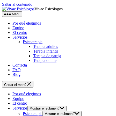
Saltar al contenido
Vivae Psicólogos
Menú
Por qué elegirnos
Equipo
El centro
Servicios
Psicoterapia
Terapia adultos
Terapia infantil
Terapia de pareja
Terapia online
Contacta
FAQ
Blog
Cerrar el menú
Por qué elegirnos
Equipo
El centro
Servicios
Mostrar el submenú
Psicoterapia
Mostrar el submenú