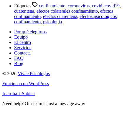
Etiquetas
confinamiento
,
coronavirus
,
covid
,
covid19
,
cuarentena
,
efectos colaterales confinamiento
,
efectos
confinamiento
,
efectos cuarentena
,
efectos psicologicos
confinamiento
,
psicologia
Por qué elegirnos
Equipo
El centro
Servicios
Contacta
FAQ
Blog
© 2026
Vivae Psicólogos
Funciona con WordPress
Ir arriba
↑
Subir
↑
Need help? Our team is just a message away