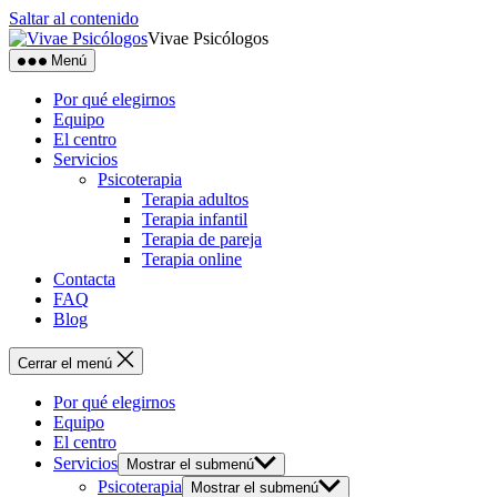
Saltar al contenido
Vivae Psicólogos
Menú
Por qué elegirnos
Equipo
El centro
Servicios
Psicoterapia
Terapia adultos
Terapia infantil
Terapia de pareja
Terapia online
Contacta
FAQ
Blog
Cerrar el menú
Por qué elegirnos
Equipo
El centro
Servicios
Mostrar el submenú
Psicoterapia
Mostrar el submenú