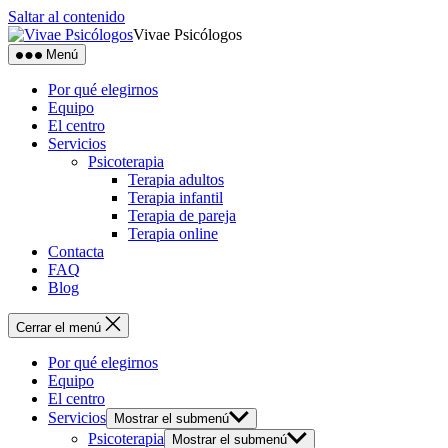
Saltar al contenido
Vivae Psicólogos
Menú
Por qué elegirnos
Equipo
El centro
Servicios
Psicoterapia
Terapia adultos
Terapia infantil
Terapia de pareja
Terapia online
Contacta
FAQ
Blog
Cerrar el menú
Por qué elegirnos
Equipo
El centro
Servicios
Mostrar el submenú
Psicoterapia
Mostrar el submenú