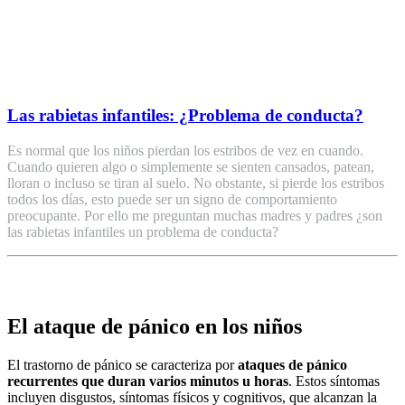
Las rabietas infantiles: ¿Problema de conducta?
Es normal que los niños pierdan los estribos de vez en cuando.
Cuando quieren algo o simplemente se sienten cansados, patean,
lloran o incluso se tiran al suelo. No obstante, si pierde los estribos
todos los días, esto puede ser un signo de comportamiento
preocupante. Por ello me preguntan muchas madres y padres ¿son
las rabietas infantiles un problema de conducta?
El ataque de pánico en los niños
El trastorno de pánico se caracteriza por
ataques de pánico
recurrentes que duran varios minutos u horas
. Estos síntomas
incluyen disgustos, síntomas físicos y cognitivos, que alcanzan la