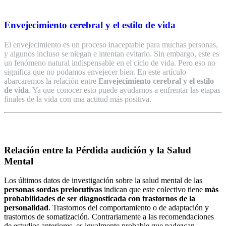
Envejecimiento cerebral y el estilo de vida
El envejecimiento es un proceso inaceptable para muchas personas,
y algunos incluso se niegan e intentan evitarlo. Sin embargo, este es
un fenómeno natural indispensable en el ciclo de vida. Pero eso no
significa que no podamos envejecer bien. En este artículo
abarcaremos la relación entre
Envejecimiento cerebral y el estilo
de vida
. Ya que conocer esto puede ayudarnos a enfrentar las etapas
finales de la vida con una actitud más positiva.
Relación entre la Pérdida audición y la Salud
Mental
Los últimos datos de investigación sobre la salud mental de las
personas sordas prelocutivas
indican que este colectivo tiene
más
probabilidades de ser diagnosticada con trastornos de la
personalidad
. Trastornos del comportamiento o de adaptación y
trastornos de somatización. Contrariamente a las recomendaciones
de estudios anteriores, es igualmente probable que padezcan