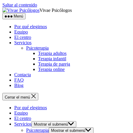
Saltar al contenido
Vivae Psicólogos
Menú
Por qué elegirnos
Equipo
El centro
Servicios
Psicoterapia
Terapia adultos
Terapia infantil
Terapia de pareja
Terapia online
Contacta
FAQ
Blog
Cerrar el menú
Por qué elegirnos
Equipo
El centro
Servicios
Mostrar el submenú
Psicoterapia
Mostrar el submenú