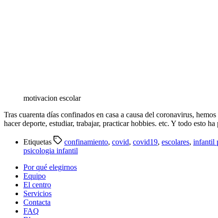
motivacion escolar
Tras cuarenta días confinados en casa a causa del coronavirus, hemos 
hacer deporte, estudiar, trabajar, practicar hobbies. etc. Y todo esto
Etiquetas
confinamiento
,
covid
,
covid19
,
escolares
,
infantil
psicologia infantil
Por qué elegirnos
Equipo
El centro
Servicios
Contacta
FAQ